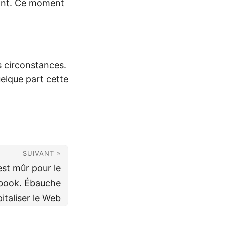
stant. Ce moment
s circonstances.
uelque part cette
SUIVANT »
est mûr pour le
book. Ébauche
italiser le Web