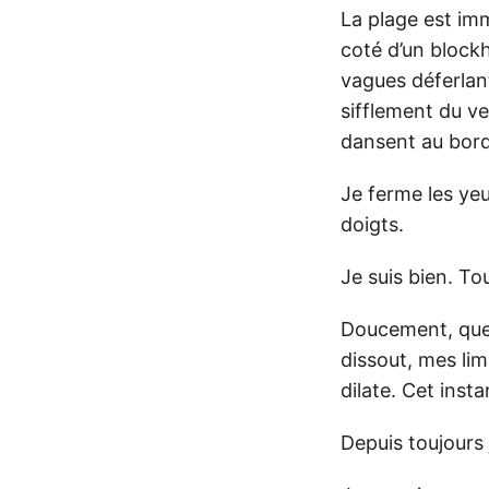
La plage est im
coté d’un blockh
vagues déferlant
sifflement du ve
dansent au bord 
Je ferme les yeu
doigts.
Je suis bien. To
Doucement, quel
dissout, mes li
dilate. Cet insta
Depuis toujours j