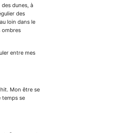
d des dunes, à
égulier des
au loin dans le
es ombres
ouler entre mes
it. Mon être se
e temps se