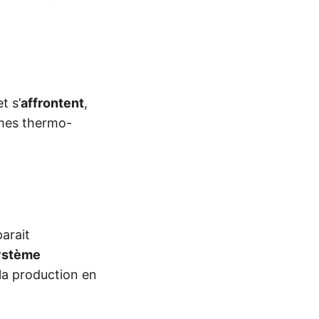
t s’
affrontent
,
èmes thermo-
arait
ystème
 la production en