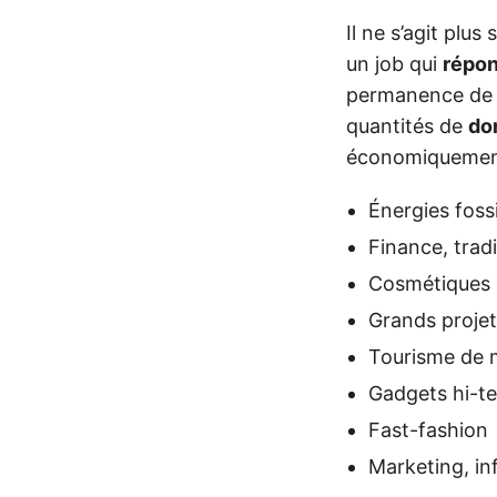
Il ne s’agit plus
un job qui
répon
permanence d
quantités de
do
économiquement
Énergies foss
Finance, trad
Cosmétiques
Grands projet 
Tourisme de 
Gadgets hi-t
Fast-fashion
Marketing, in