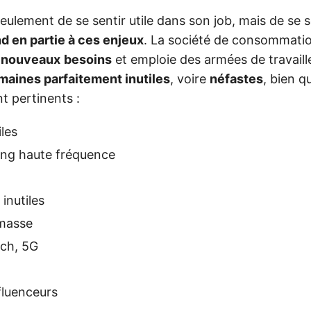
 seulement de se sentir utile dans son job, mais de se s
d en partie à ces enjeux
. La société de consommatio
e
nouveaux
besoins
et emploie des armées de travaill
maines parfaitement inutiles
, voire
néfastes
, bien q
 pertinents :
iles
ing haute fréquence
inutiles
masse
ech, 5G
fluenceurs