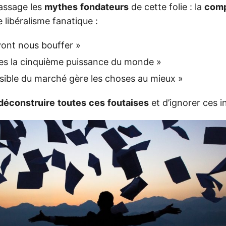
assage les
mythes
fondateurs
de cette folie : la
comp
e libéralisme fanatique :
 vont nous bouffer »
s la cinquième puissance du monde »
isible du marché gère les choses au mieux »
déconstruire
toutes
ces
foutaises
et d’ignorer ces i