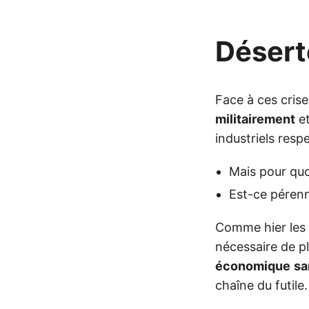
Déserte
Face à ces crise
militairement
e
industriels resp
Mais pour quoi
Est-ce pérenn
Comme hier les a
nécessaire de p
économique
sa
chaîne du futile.