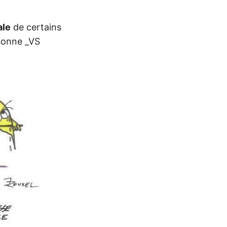
ale
de certains
rsonne _VS