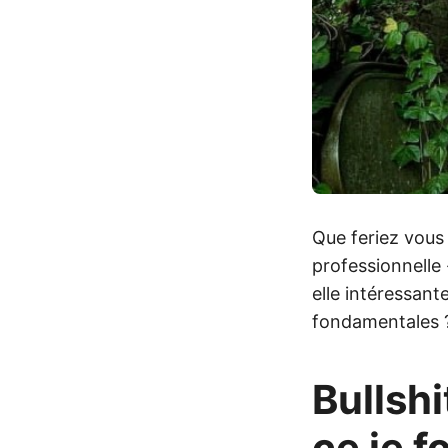
Que feriez vous 
professionnelle 
elle intéressante
fondamentales ?
Bullshi
ce je f