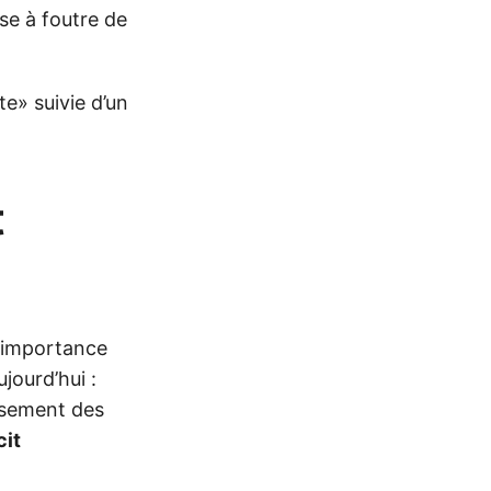
se à foutre de
e» suivie d’un
t
 importance
jourd’hui :
isement des
cit