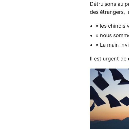
Détruisons au p
des étrangers, l
« les chinois
« nous somme
« La main inv
Il est urgent de