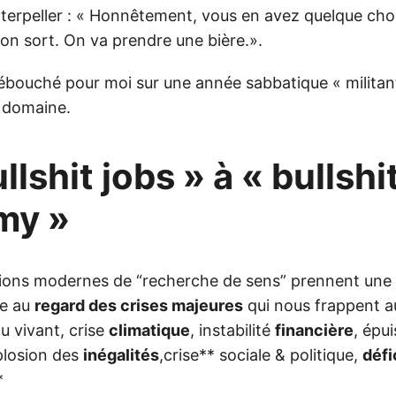
interpeller : « Honnêtement, vous en avez quelque cho
on sort. On va prendre une bière.».
ébouché pour moi sur une année sabbatique « militant
 domaine.
llshit jobs » à « bullshi
my »
ions modernes de “recherche de sens” prennent une
re au
regard des crises majeures
qui nous frappent au
u vivant, crise
climatique
, instabilité
financière
, épu
plosion des
inégalités
,crise** sociale & politique,
défi
*