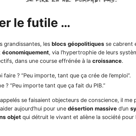
r le futile …
s grandissantes, les
blocs
géopolitiques
se cabrent e
t
économiquement
, via l’hypertrophie de leurs syst
ectifs, dans une course effrénée à la
croissance
.
 faire ? “Peu importe, tant que ça crée de l’emploi”.
e ? “Peu importe tant que ça fait du PIB.”
ppelés se faisaient objecteurs de conscience, il me p
laider aujourd’hui pour une
désertion
massive
d’un
s
ns
objet
qui détruit le vivant et aliène la société pour