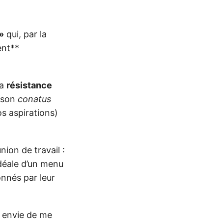
»
qui, par la
ent**
la
résistance
e son
conatus
os aspirations)
nion de travail :
idéale d’un menu
onnés par leur
is envie de me