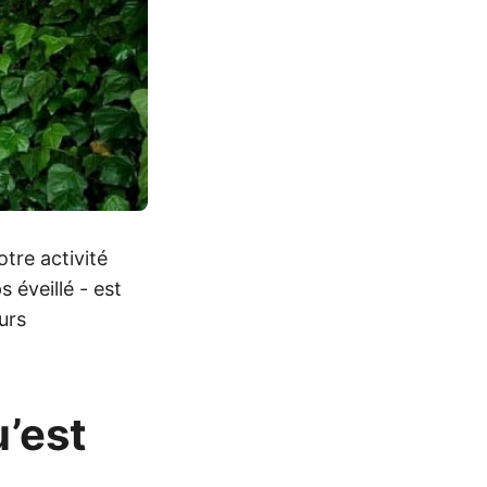
tre activité
 éveillé - est
urs
u’est