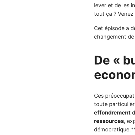
lever et de les 
tout ça ? Venez 
Cet épisode a d
changement de
De « bu
econo
Ces préoccupat
toute particuliè
effondrement
d
ressources
, ex
démocratique.*