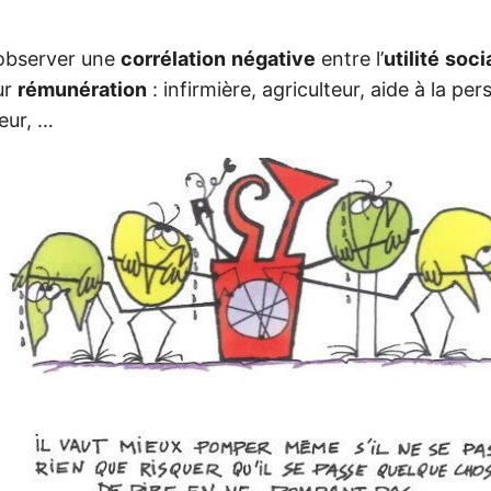
observer une
corrélation
négative
entre l’
utilité
soci
ur
rémunération
: infirmière, agriculteur, aide à la pe
leur, …