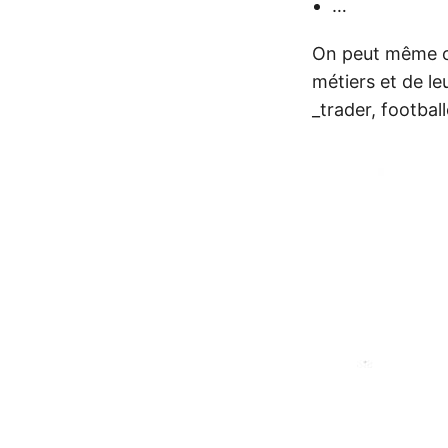
…
On peut même 
métiers et de le
_trader, footbal