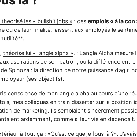
 théorisé les « bullshit jobs »
: des
emplois « à la con 
che ou de leur finalité, laissent aux employés le sentim
nutilité**.
n,
théorise lui « l’angle alpha »
, : L’angle Alpha mesure 
aux aspirations de son patron, ou la différence entr
de Spinoza : la direction de notre puissance d’agir, n
employeur (ses objectifs).
ai pris conscience de mon angle alpha au cours d’une réu
tois, mes collègues en train disserter sur la position 
ation de marketing. Ils semblaient sincèrement passi
ntaient ardemment, comme si leur vie en dépendait.
térieur à tout ça : «Qu’est ce que je fous là ?». J’ava